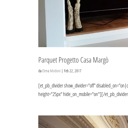
Parquet Progetto Casa Margò
da
Elena Modoni
|
Feb 22, 2017
[et_pb_divider show_divider=”off” disabled_on=”on|o
height="25px" hide_on_mobile="on"][/et_pb_divider