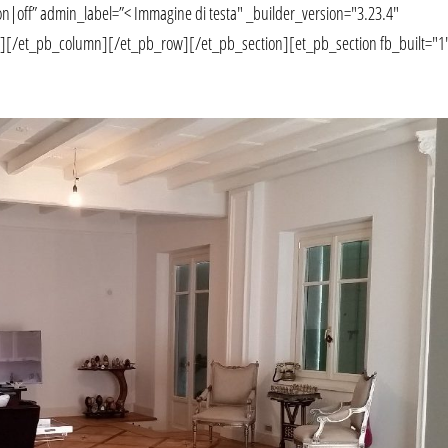
n|off” admin_label=”< Immagine di testa" _builder_version="3.23.4"
][/et_pb_column][/et_pb_row][/et_pb_section][et_pb_section fb_built="1"