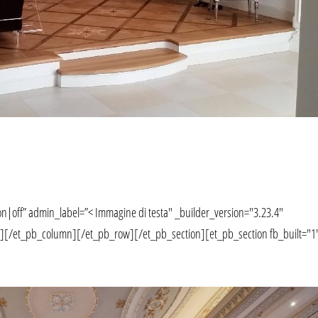
n|off” admin_label=”< Immagine di testa" _builder_version="3.23.4"
][/et_pb_column][/et_pb_row][/et_pb_section][et_pb_section fb_built="1"