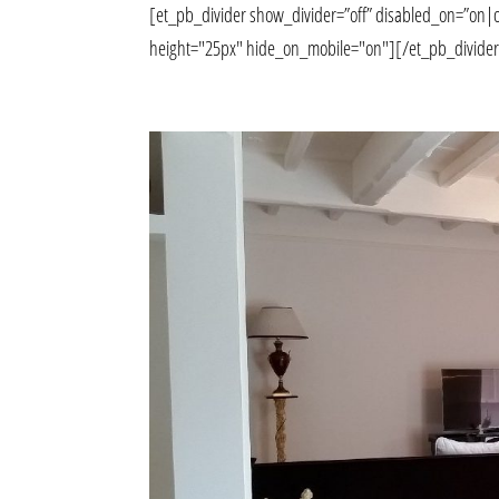
[et_pb_divider show_divider=”off” disabled_on=”on|o
height="25px" hide_on_mobile="on"][/et_pb_divider