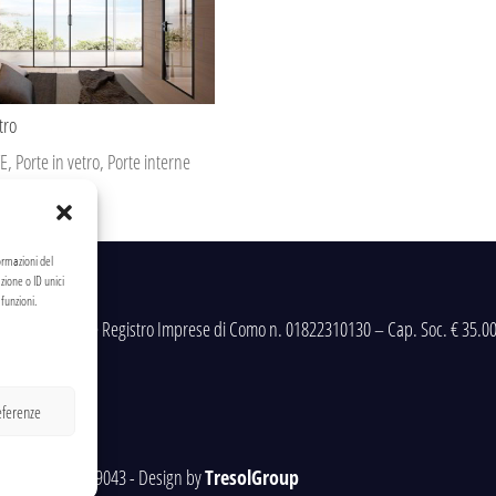
tro
E
,
Porte in vetro
,
Porte interne
ormazioni del
zione o ID unici
funzioni.
va e num. Iscrizione Registro Imprese di Como n. 01822310130 – Cap. Soc. € 3
eferenze
mo) Tel. 031.899043 - Design by
TresolGroup